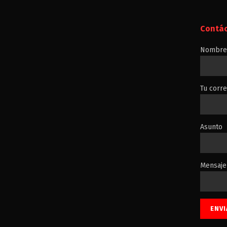
Contá
Nombre 
Tu corre
Asunto
Mensaje