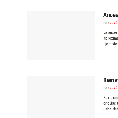
Ances
POR
GENÉT
La ances
aproxima
Ejemplo d
Remat
POR
GENÉT
Por prim
criollas
Cabe des