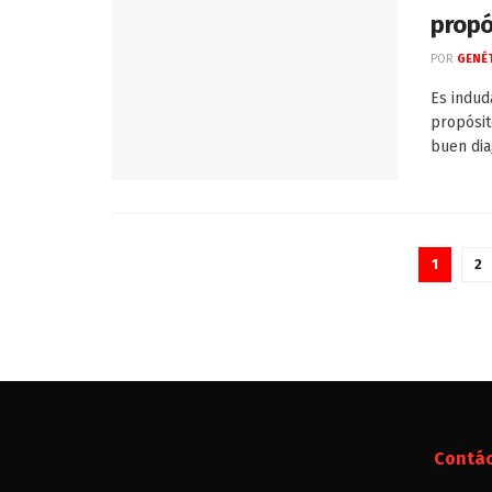
propó
POR
GENÉT
Es indud
propósit
buen diag
1
2
Contá