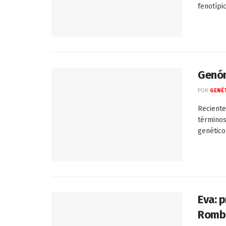
fenotípi
Genó
POR
GENÉT
Reciente
términos
genético
Eva: p
Romb