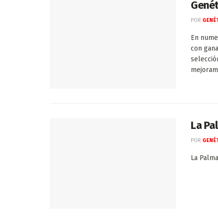
Genét
POR
GENÉT
En numer
con gana
selecció
mejorami
La Pa
POR
GENÉT
La Palma