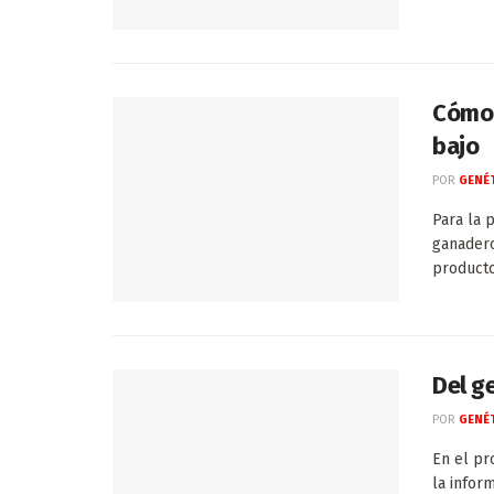
Cómo 
bajo
POR
GENÉT
Para la 
ganadero
producto
Del g
POR
GENÉT
En el pr
la infor