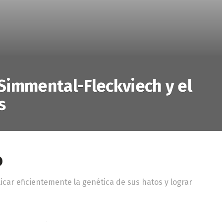
Simmental-Fleckviech y el
s
o
icar eficientemente la genética de sus hatos y lograr