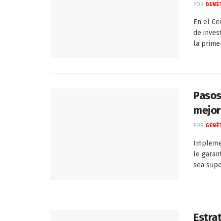
POR
GENÉT
En el Ce
de inves
la prime
Pasos
mejor
POR
GENÉT
Impleme
le garan
sea supe
Estra