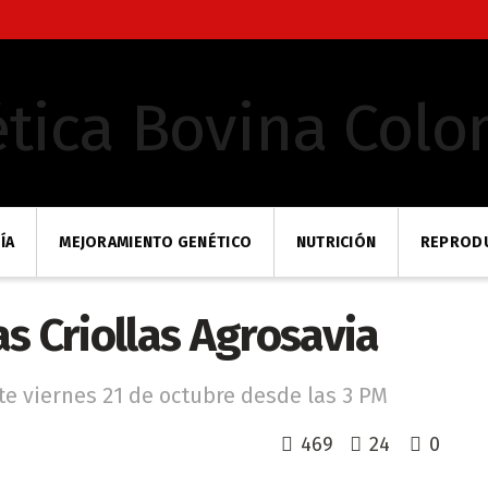
ÍA
MEJORAMIENTO GENÉTICO
NUTRICIÓN
REPROD
s Criollas Agrosavia
te viernes 21 de octubre desde las 3 PM
469
24
0