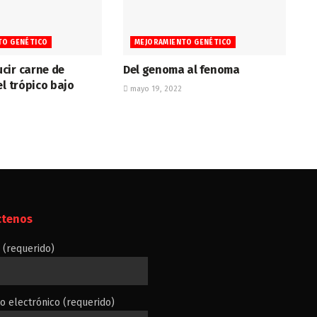
TO GENÉTICO
MEJORAMIENTO GENÉTICO
cir carne de
Del genoma al fenoma
el trópico bajo
mayo 19, 2022
ctenos
(requerido)
o electrónico (requerido)