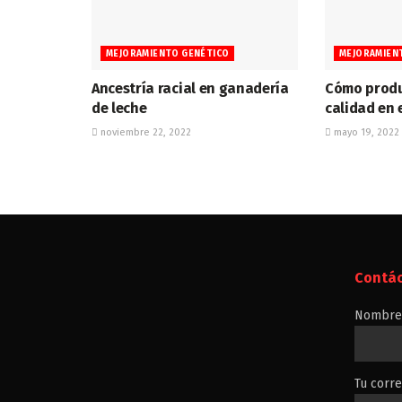
MEJORAMIENTO GENÉTICO
MEJORAMIEN
Ancestría racial en ganadería
Cómo produ
de leche
calidad en 
noviembre 22, 2022
mayo 19, 2022
Contá
Nombre 
Tu corre