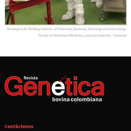
Christoph K,W. Mullling Instituto of Veterinary Anatomy, Histology and Embriology,
Faculty of Veterinary Medicina, Leipzig University . Germany
Contáctenos