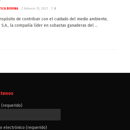
ICA BOVINA
febrero 15, 2021
0
ropósito de contribuir con el cuidado del medio ambiente,
 S.A., la compañía líder en subastas ganaderas del ...
ctenos
(requerido)
o electrónico (requerido)