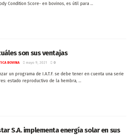
dy Condition Score- en bovinos, es útil para ...
 cuáles son sus ventajas
ICA BOVINA
mayo 9, 2021
0
zar un programa de I.A.T.F. se debe tener en cuenta una serie
res: estado reproductivo de la hembra, ...
tar S.A. implementa energía solar en sus
s