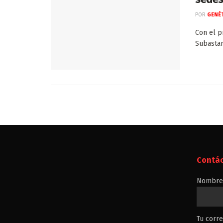
POR
GENÉT
Con el p
Subastar
Contá
Nombre 
Tu corre