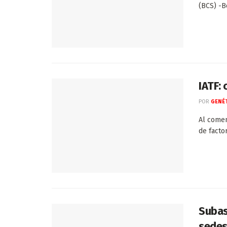
(BCS) -Bo
IATF:
POR
GENÉT
Al comen
de facto
Subas
sede