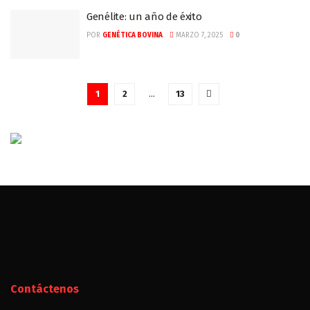
Genélite: un año de éxito
POR
GENÉTICA BOVINA
MARZO 7, 2025
0
1
2
…
13
Contáctenos