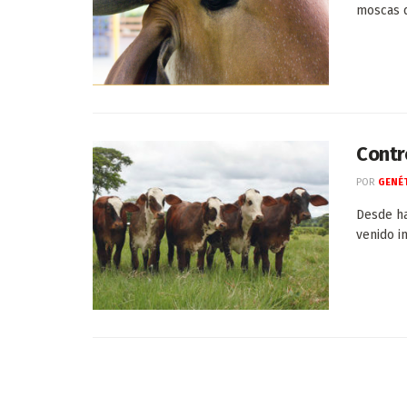
moscas q
Contr
POR
GENÉT
Desde h
venido i