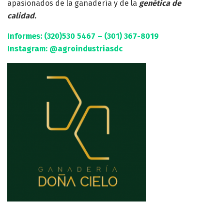
apasionados de la ganadería y de la
genética de
calidad.
I
nformes: (320)530 5467 – (301) 367-8019
Instagram: @agroindustriasdc