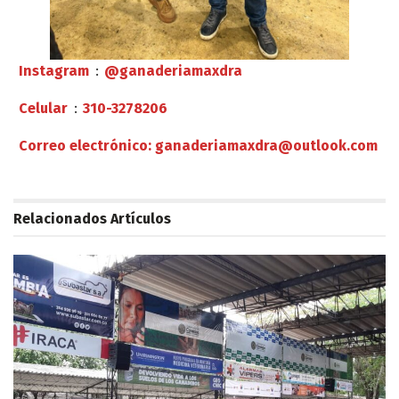
Instagram
:
@ganaderiamaxdra
Celular
:
310-3278206
Correo electrónico: ganaderiamaxdra@outlook.com
Relacionados
Artículos