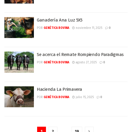
Ganadería Ana Luz 5X5
POR
GENÉTICA BOVINA
noviembre 11, 2025
0
Se acerca el Remate Rompiendo Paradigmas
POR
GENÉTICA BOVINA
agosto 27, 2025
0
Hacienda La Primavera
POR
GENÉTICA BOVINA
julio 15, 2025
0
1
2
…
19