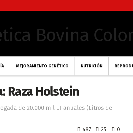
ÍA
MEJORAMIENTO GENÉTICO
NUTRICIÓN
REPROD
a: Raza Holstein
egada de 20.000 mil LT anuales (Litros de
487
25
0