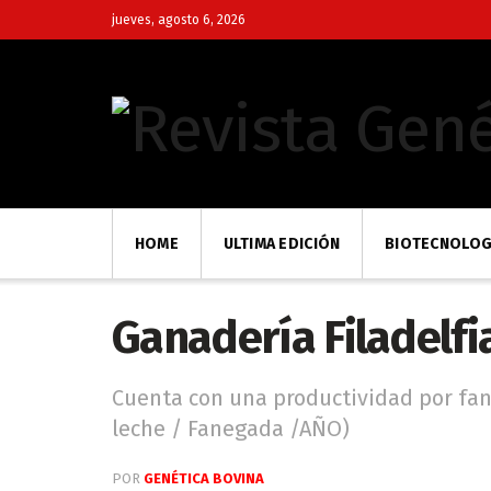
jueves, agosto 6, 2026
HOME
ULTIMA EDICIÓN
BIOTECNOLOG
Ganadería Filadelfi
Cuenta con una productividad por fan
leche / Fanegada /AÑO)
POR
GENÉTICA BOVINA