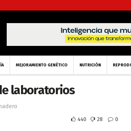
ÍA
MEJORAMIENTO GENÉTICO
NUTRICIÓN
REPROD
de laboratorios
anadero
440
28
0