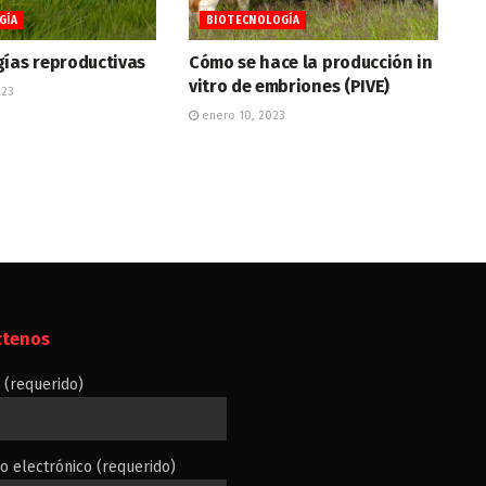
GÍA
BIOTECNOLOGÍA
gías reproductivas
Cómo se hace la producción in
vitro de embriones (PIVE)
023
enero 10, 2023
ctenos
(requerido)
o electrónico (requerido)