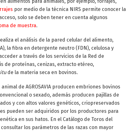
 en alimentos para animales, por ejemplo, forrajes,
rrajes
por medio de la técnica NIRS permite conocer la
il acceso, solo se deben tener en cuenta algunos
oma de muestra
.
liza el análisis de la pared celular del alimento,
), la fibra en detergente neutro (FDN), celulosa y
 acceder a través de los servicios de la Red de
is de proteínas, cenizas, extracto etéreo,
situ
de la materia seca en bovinos.
n
animal de AGROSAVIA producen embriones bovinos
convencional o sexado, además producen pajillas de
dos y con altos valores genéticos, criopreservados
ales pueden ser adquiridos por los productores para
nética en sus hatos. En el Catálogo de Toros del
 consultar los parámetros de las razas con mayor