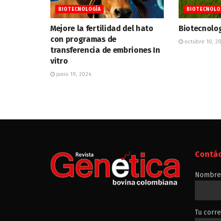
BIOTECNOLOGÍA
BIOTECNOLO
Mejore la fertilidad del hato
Biotecnolo
con programas de
octubre 10, 2
transferencia de embriones In
vitro
junio 19, 2024
Contá
Nombre 
Tu corre