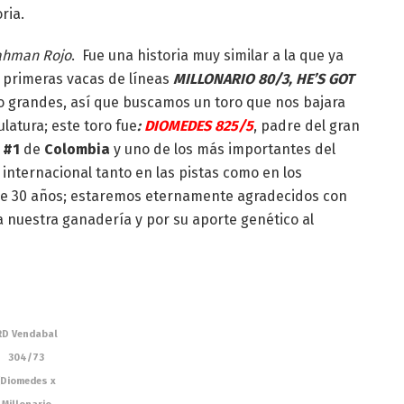
ria.
ahman Rojo
. Fue una historia muy similar a la que ya
s primeras vacas de líneas
MILLONARIO 80/3, HE’S GOT
 grandes, así que buscamos un toro que nos bajara
atura; este toro fue
:
DIOMEDES 825/5
, padre del gran
l
#1
de
Colombia
y uno de los más importantes del
internacional tanto en las pistas como en los
 de 30 años; estaremos eternamente agradecidos con
 nuestra ganadería y por su aporte genético al
RD Vendabal
304/73
(Diomedes x