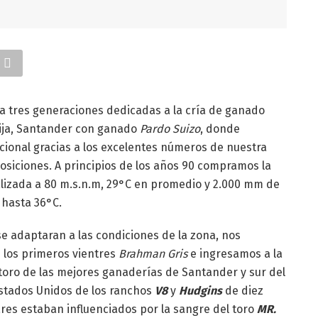
a tres generaciones dedicadas a la cría de ganado
ija, Santander con ganado
Pardo Suizo
, donde
ional gracias a los excelentes números de nuestra
posiciones. A principios de los años 90 compramos la
alizada a 80 m.s.n.m, 29°C en promedio y 2.000 mm de
 hasta 36°C.
se adaptaran a las condiciones de la zona, nos
 los primeros vientres
Brahman Gris
e ingresamos a la
n toro de las mejores ganaderías de Santander y sur del
Estados Unidos de los ranchos
V8
y
Hudgins
de diez
res estaban influenciados por la sangre del toro
MR.