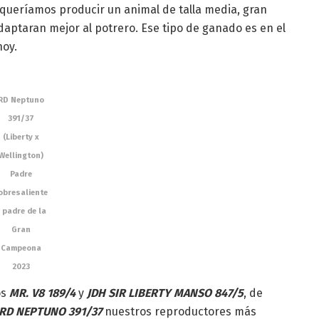
queríamos producir un animal de talla media, gran
daptaran mejor al potrero. Ese tipo de ganado es en el
hoy.
RD Neptuno
391/37
(Liberty x
Wellington)
Padre
obresaliente
 padre de la
Gran
Campeona
2023
os
MR. V8 189/4
y
JDH SIR LIBERTY MANSO 847/5
, de
RD NEPTUNO 391/37
nuestros reproductores más