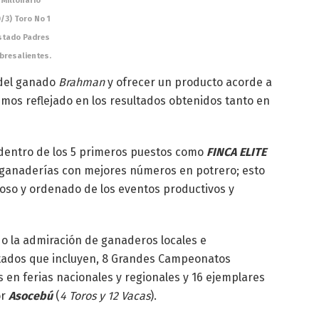
Millonario
/3) Toro No 1
istado Padres
bresalientes.
 del ganado
Brahman
y ofrecer un producto acorde a
emos reflejado en los resultados obtenidos tanto en
dentro de los 5 primeros puestos como
FINCA ELITE
s ganaderías con mejores números en potrero; esto
icioso y ordenado de los eventos productivos y
o la admiración de ganaderos locales e
ltados que incluyen, 8 Grandes Campeonatos
 en ferias nacionales y regionales y 16 ejemplares
or
Asocebú
(
4 Toros y 12 Vacas
).