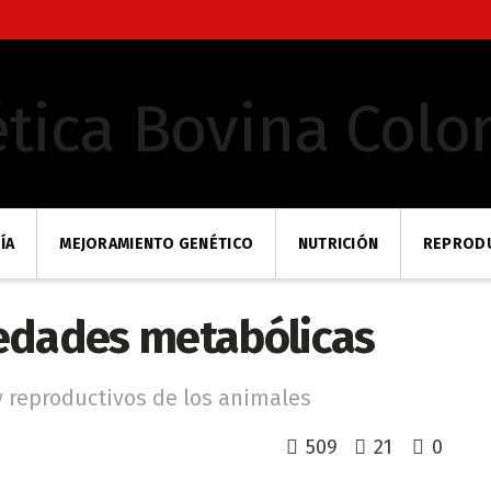
ÍA
MEJORAMIENTO GENÉTICO
NUTRICIÓN
REPROD
edades metabólicas
 reproductivos de los animales
509
21
0