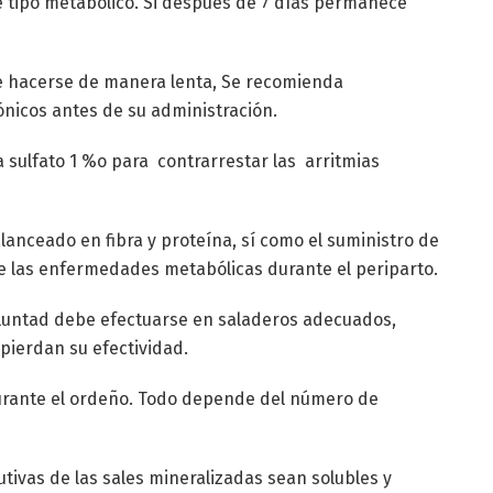
e tipo metabólico. Si después de 7 días permanece
be hacerse de manera lenta, Se recomienda
nicos antes de su administración.
a sulfato 1 %o para contrarrestar las arritmias
lanceado en fibra y proteína, sí como el suministro de
de las enfermedades metabólicas durante el periparto.
untad debe efectuarse en saladeros adecuados,
ierdan su efectividad.
durante el ordeño. Todo depende del número de
tivas de las sales mineralizadas sean solubles y