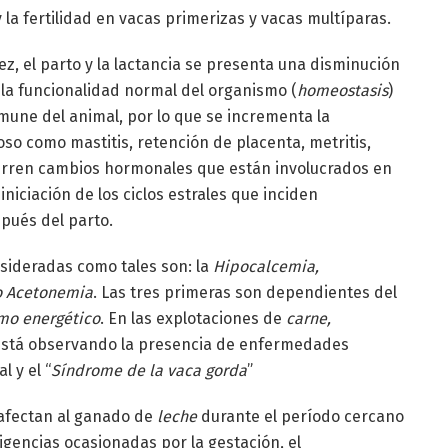
y la fertilidad en vacas primerizas y vacas multíparas.
ez, el parto y la lactancia se presenta una disminución
la funcionalidad normal del organismo (
homeostasis
)
nmune del animal, por lo que se incrementa la
oso como mastitis, retención de placenta, metritis,
curren cambios hormonales que están involucrados en
iniciación de los ciclos estrales que inciden
spués del parto.
sideradas como tales son: la
Hipocalcemia,
o Acetonemia
. Las tres primeras son dependientes del
mo energético
. En las explotaciones de
carne,
 está observando la presencia de enfermedades
l y el “
Síndrome de la vaca gorda
”
afectan al ganado de
leche
durante el período cercano
xigencias ocasionadas por la gestación, el