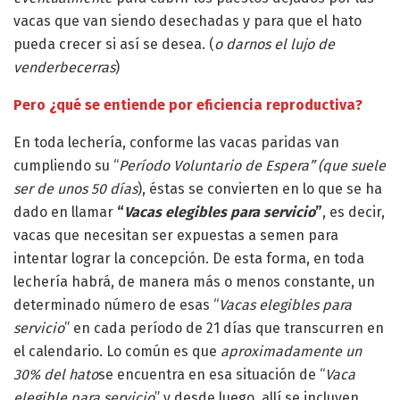
vacas que van siendo desechadas y para que el hato
pueda crecer si así se desea. (
o darnos el lujo de
venderbecerras
)
Pero ¿qué se entiende por eficiencia reproductiva?
En toda lechería, conforme las vacas paridas van
cumpliendo su “
Período Voluntario de Espera” (que suele
ser de unos 50 días
), éstas se convierten en lo que se ha
dado en llamar
“
Vacas elegibles para servicio
”
, es decir,
vacas que necesitan ser expuestas a semen para
intentar lograr la concepción. De esta forma, en toda
lechería habrá, de manera más o menos constante, un
determinado número de esas “
Vacas elegibles para
servicio
” en cada período de 21 días que transcurren en
el calendario. Lo común es que
aproximadamente un
30% del hato
se encuentra en esa situación de “
Vaca
elegible para servicio
” y desde luego, allí se incluyen