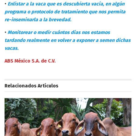
•
Enlistar a la vaca que es descubierta vacía, en algún
programa o protocolo de tratamiento que nos permita
re-inseminarla a la brevedad.
•
Monitorear o medir cuántos días nos estamos
tardando realmente en volver a exponer a semen dichas
vacas.
ABS México S.A. de C.V.
Relacionados
Artículos