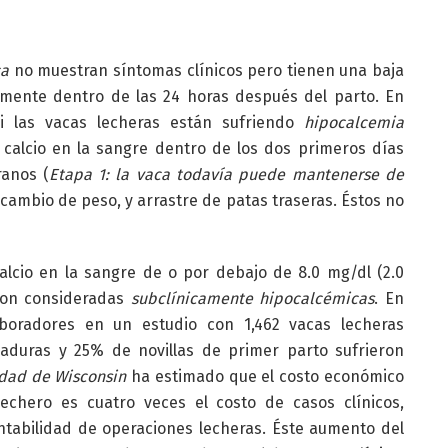
ca
no muestran síntomas clínicos pero tienen una baja
lmente dentro de las 24 horas después del parto. En
i las vacas lecheras están sufriendo
hipocalcemia
calcio en la sangre dentro de los dos primeros días
ranos (
Etapa 1: la vaca todavía puede mantenerse de
, cambio de peso, y arrastre de patas traseras. Éstos no
lcio en la sangre de o por debajo de 8.0 mg/dl (2.0
son consideradas
subclínicamente hipocalcémicas
. En
boradores en un estudio con 1,462 vacas lecheras
duras y 25% de novillas de primer parto sufrieron
idad de Wisconsin
ha estimado que el costo económico
chero es cuatro veces el costo de casos clínicos,
ntabilidad de operaciones lecheras. Éste aumento del