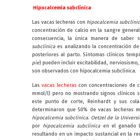
Hipocalcemia subclínica
Las vacas lecheras con
hipocalcemia subclíni
concentración de calcio en la sangre genera
consecuencia, la única manera de saber s
subclínica
es analizando la concentración de 
posteriores al parto. Síntomas clínicos temp
pie
) pueden incluir excitabilidad, nerviosismo
son observados con hipocalcemia subclínica.
Las
vacas lecheras
con concentraciones de ca
mmol/l) pero no mostrando signos clínicos 
este punto de corte, Reinhardt y sus cola
determinaron que 50% de vacas lecheras ma
hipocalcemia subclínica
.
Oetzel de la Univers
por
hipocalcemia subclínica
en el ganado le
resultando en un impacto sustancial en la re