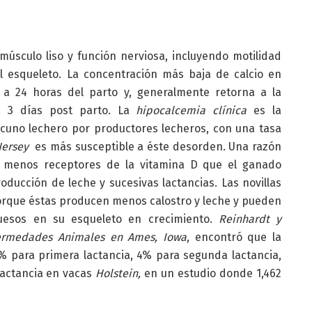
 músculo liso y función nerviosa, incluyendo motilidad
el esqueleto. La concentración más baja de calcio en
 a 24 horas del parto y, generalmente retorna a la
a 3 días post parto. La
hipocalcemia clínica
es la
uno lechero por productores lecheros, con una tasa
Jersey
es más susceptible a éste desorden. Una razón
 menos receptores de la vitamina D que el ganado
ducción de leche y sucesivas lactancias. Las novillas
rque éstas producen menos calostro y leche y pueden
huesos en su esqueleto en crecimiento.
Reinhardt y
fermedades Animales en Ames, Iowa
, encontró que la
% para primera lactancia, 4% para segunda lactancia,
lactancia en vacas
Holstein,
en un estudio donde 1,462