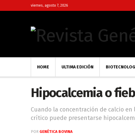
viernes, agosto 7, 2026
HOME
ULTIMA EDICIÓN
BIOTECNOLOG
Hipocalcemia o fieb
Cuando la concentración de calcio en
crítico puede presentarse hipocalcemia
POR
GENÉTICA BOVINA