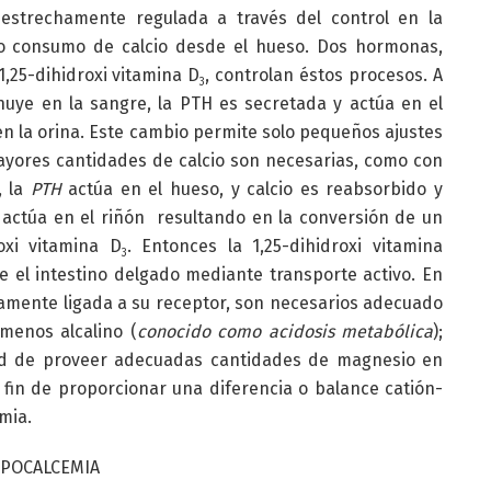
 estrechamente regulada a través del control en la
n o consumo de calcio desde el hueso. Dos hormonas,
 1,25-dihidroxi vitamina D
, controlan éstos procesos. A
3
nuye en la sangre, la PTH es secretada y actúa en el
 en la orina. Este cambio permite solo pequeños ajustes
mayores cantidades de calcio son necesarias, como con
, la
PTH
actúa en el hueso, y calcio es reabsorbido y
actúa en el riñón resultando en la conversión de un
oxi vitamina D
. Entonces la 1,25-dihidroxi vitamina
3
e el intestino delgado mediante transporte activo. En
amente ligada a su receptor, son necesarios adecuado
menos alcalino (
conocido como acidosis metabólica
);
d de proveer adecuadas cantidades de magnesio en
 fin de proporcionar una diferencia o balance catión-
mia.