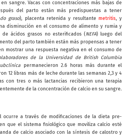
o en sangre. Vacas con concentraciones más bajas de
espués del parto están más predispuestas a tener
ado graso
), placenta retenida y resultante
metritis
, y
a disminución en el consumo de alimento y rumia y
 de ácidos grasos no esterificados (
NEFA
) luego del
momento del parto también están más propensas a tener
 en mostrar una respuesta negativa en el consumo de
olaboradores de la Universidad de British Columbia
ubclínica
permanecieron 2.6 horas más durante el
ron 12 libras más de leche durante las semanas 2,3 y 4
cas con tres o más lactancias recibieron una terapia
ientemente de la concentración de calcio en su sangre.
 ocurre a través de modificaciones de la dieta pre-
n que el sistema fisiológico que moviliza calcio esté
nda de calcio asociado con la síntesis de calostro y