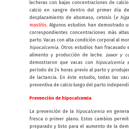
lecheras con bajas concentraciones de calci
calcio en sangre dentro del primer día d
desplazamiento de abomaso, cetosis (
e híg
mastitis.
Algunos estudios han demostrado un
correspondientes concentraciones más altas
parto. Vacas con alta condición corporal al 
hipocalcemia
. Otros estudios han fracasado
alimento y producción de leche.
Jawor y c
demostraron que vacas con
hipocalcemia s
período de 24 horas previo al parto y produje
de lactancia. En éste estudio, todas las va
preventiva de calcio luego del parto independ
Prevención de hipocalcemia
La prevención de la
hipocalcemia
en general
fresca o primer plano. Estos cambios permite
preparado y listo para el aumento de la dema