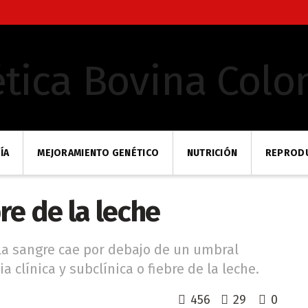
ÍA
MEJORAMIENTO GENÉTICO
NUTRICIÓN
REPROD
re de la leche
 la sangre cae por debajo de un umbral
 clínica y subclínica o fiebre de la leche.
456
29
0